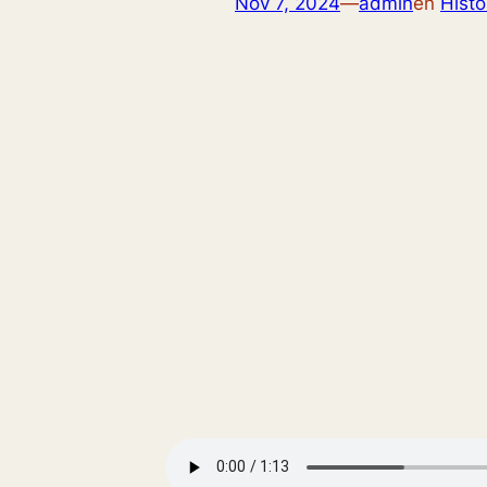
Nov 7, 2024
—
admin
en
Histo