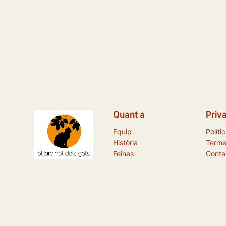
Quant a
Priv
Equip
Políti
Història
Terme
Feines
Conta