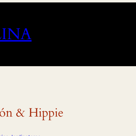
LINA
món & Hippie