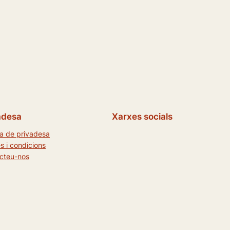
adesa
Xarxes socials
ca de privadesa
s i condicions
cteu-nos